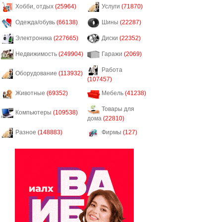
Хобби, отдых
(25964)
Услуги
(71870)
Одежда/обувь
(66138)
Шины
(22287)
Электроника
(227665)
Диски
(22352)
Недвижимость
(249904)
Гаражи
(2069)
Работа
Оборудование
(113932)
(107457)
Животные
(69352)
Мебель
(41238)
Товары для
Компьютеры
(109538)
дома
(22810)
Разное
(148883)
Фирмы
(127)