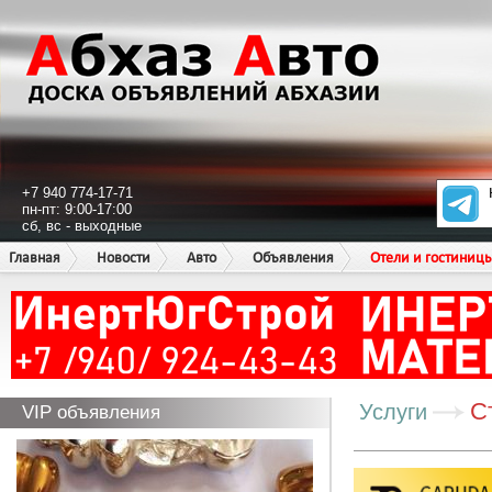
+7 940 774-17-71
пн-пт: 9:00-17:00
сб, вс - выходные
Главная
Новости
Авто
Объявления
Отели и гостиниц
С
Услуги
VIP объявления