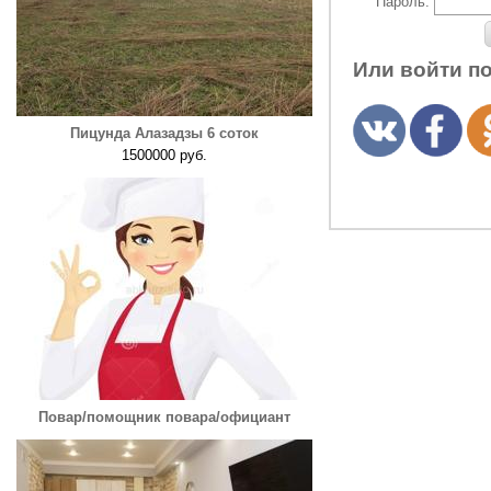
Пароль:
Или войти п
Пицунда Алазадзы 6 соток
1500000 руб.
Повар/помощник повара/официант