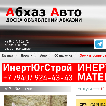
+7 940 774-17-71
пн-пт: 9:00-17:00
сб, вс - выходные
Главная
Новости
Авто
Объявления
Отели и гостиниц
С
Услуги
VIP объявления