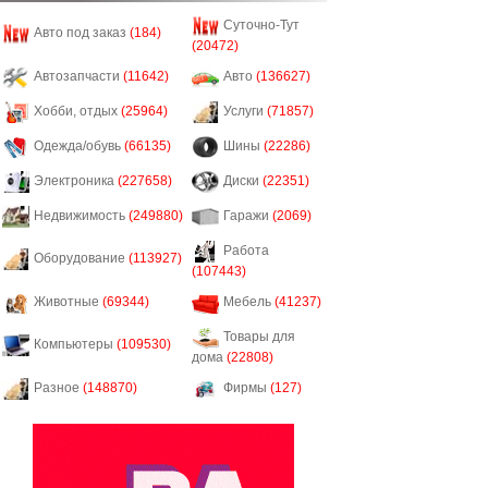
Суточно-Тут
Авто под заказ
(184)
(20472)
Автозапчасти
(11642)
Авто
(136627)
Хобби, отдых
(25964)
Услуги
(71857)
Одежда/обувь
(66135)
Шины
(22286)
Электроника
(227658)
Диски
(22351)
Недвижимость
(249880)
Гаражи
(2069)
Работа
Оборудование
(113927)
(107443)
Животные
(69344)
Мебель
(41237)
Товары для
Компьютеры
(109530)
дома
(22808)
Разное
(148870)
Фирмы
(127)