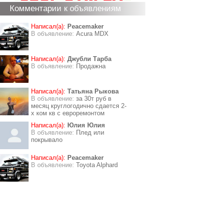
Комментарии к объявлениям
Написал(а):
Peacemaker
В объявление:
Acura MDX
Написал(а):
Джубли Тарба
В объявление:
Продажна
Написал(а):
Татьяна Рыкова
В объявление:
за 30т руб в
месяц круглогодично сдается 2-
х ком кв с евроремонтом
Написал(а):
Юлия Юлия
В объявление:
Плед или
покрывало
Написал(а):
Peacemaker
В объявление:
Toyota Alphard