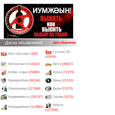
Доска объявлений
Дать объявление
Суточно-Тут
Авто под заказ
(184)
(20509)
Автозапчасти
(11642)
Авто
(136627)
Хобби, отдых
(25989)
Услуги
(71979)
Одежда/обувь
(66184)
Шины
(22310)
Электроника
(227898)
Диски
(22375)
Недвижимость
(250197)
Гаражи
(2070)
Работа
Оборудование
(113986)
(107589)