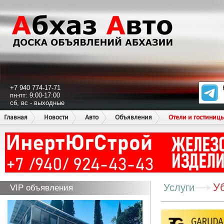
+7 940 774-17-71
пн-пт: 9:00-17:00
сб, вс - выходные
Главная
Новости
Авто
Объявления
Отели и гостиниц
У
Услуги
VIP объявления