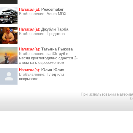
Написал(а):
Peacemaker
В объявление:
Acura MDX
Написал(а):
Джубли Тарба
В объявление:
Продажна
Написал(а):
Татьяна Рыкова
В объявление:
за 30т руб в
месяц круглогодично сдается 2-
х ком кв с евроремонтом
Написал(а):
Юлия Юлия
В объявление:
Плед или
покрывало
При использовании материал