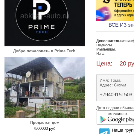
ВСЕ ИЗ э
Дополнительная ин
Подносы.

Мыльницы.

Добро пожаловать в Prime Tech!
И.т.д
Цена: 20 ру
Имя: Тома
Адрес: Сухум
+79409151503
Дата подачи объявле
Продается дом
7500000 руб.