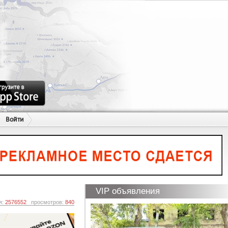
Войти
VIP объявления
я:
2576552
просмотров:
840