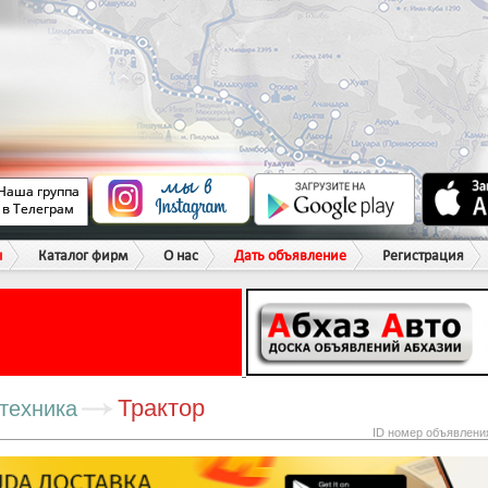
ы
Каталог фирм
О нас
Дать объявление
Регистрация
Трактор
техника
ID номер объявлени