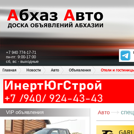
+7 940 774-17-71
пн-пт: 9:00-17:00
сб, вс - выходные
Главная
Новости
Авто
Объявления
Отели и гостиниц
спец
VIP объявления
Авто