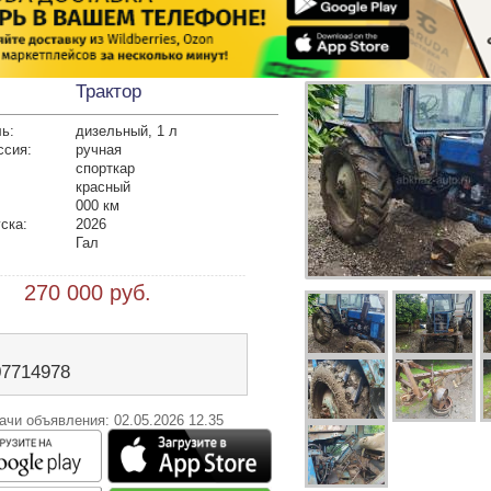
Трактор
ь:
дизельный, 1 л
ссия:
ручная
спорткар
красный
000 км
ска:
2026
Гал
 270 000 руб.
07714978
ачи объявления: 02.05.2026 12.35