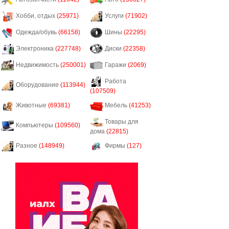
Хобби, отдых
(25971)
Услуги
(71902)
Одежда/обувь
(66158)
Шины
(22295)
Электроника
(227748)
Диски
(22358)
Недвижимость
(250001)
Гаражи
(2069)
Работа
Оборудование
(113944)
(107509)
Животные
(69381)
Мебель
(41253)
Товары для
Компьютеры
(109560)
дома
(22815)
Разное
(148949)
Фирмы
(127)