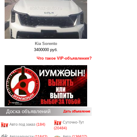
Kia Sorento
3400000 руб.
Что такое VIP-объявления?
Доска объявлений
Дать объявление
Суточно-Тут
Авто под заказ
(184)
(20484)
Автозапчасти
(11642)
Авто
(136627)