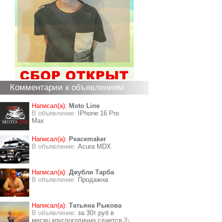
Комментарии к объявлениям
Написал(а):
Moto Line
В объявление:
IPhone 16 Pro
Max
Написал(а):
Peacemaker
В объявление:
Acura MDX
Написал(а):
Джубли Тарба
В объявление:
Продажна
Написал(а):
Татьяна Рыкова
В объявление:
за 30т руб в
месяц круглогодично сдается 2-