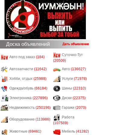
Доска объявлений
Дать объявление
Суточно-Тут
Авто под заказ
(184)
(20509)
Автозапчасти
(11642)
Авто
(136627)
Хобби, отдых
(25988)
Услуги
(71978)
Одежда/обувь
(66184)
Шины
(22310)
Электроника
(227896)
Диски
(22375)
Недвижимость
(250196)
Гаражи
(2070)
Работа
Оборудование
(113986)
(107589)
Животные
(69461)
Мебель
(41282)