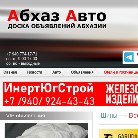
+7 940 774-17-71
пн-пт: 9:00-17:00
сб, вс - выходные
Главная
Новости
Авто
Объявления
Отели и гостиниц
Вс
Шины
VIP объявления