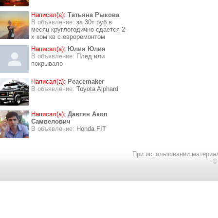
Написал(а):
Татьяна Рыкова
В объявление:
за 30т руб в
месяц круглогодично сдается 2-
х ком кв с евроремонтом
Написал(а):
Юлия Юлия
В объявление:
Плед или
покрывало
Написал(а):
Peacemaker
В объявление:
Toyota Alphard
Написал(а):
Давтян Акоп
Самвелович
В объявление:
Honda FIT
При использовании материал