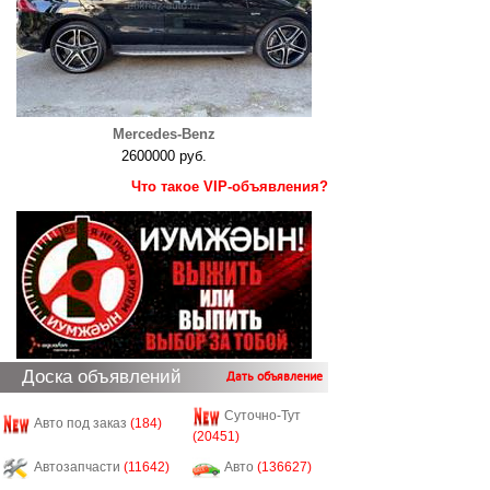
Mercedes-Benz
2600000 руб.
Что такое VIP-объявления?
Доска объявлений
Дать объявление
Суточно-Тут
Авто под заказ
(184)
(20451)
Автозапчасти
(11642)
Авто
(136627)