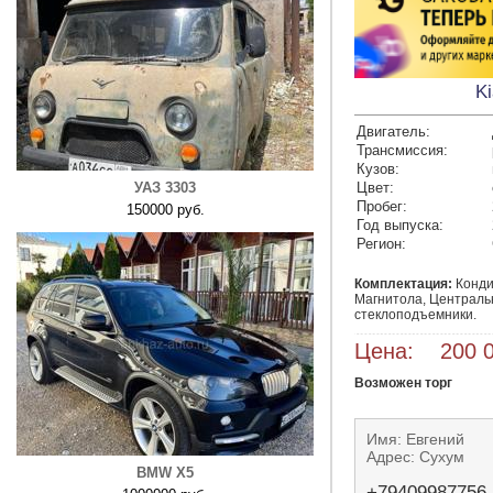
Ki
Двигатель:
Трансмиссия:
Кузов:
УАЗ 3303
Цвет:
Пробег:
150000 руб.
Год выпуска:
Регион:
Комплектация:
Конди
Магнитола, Централь
стеклоподъемники.
Цена: 200 0
Возможен торг
Имя: Евгений
Адрес: Сухум
BMW X5
+79409987756