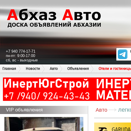
+7 940 774-17-71
пн-пт: 9:00-17:00
сб, вс - выходные
Главная
Новости
Авто
Объявления
Отели и гостиниц
легк
VIP объявления
Авто