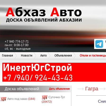
+7 940 774-17-71
пн-пт: 9:00-17:00
сб, вс - выходные
Главная
Новости
Авто
Объявления
Отели и гостиниц
Гагра
Доска объявлений
Дать объявление
Суточно-Тут
Авто под заказ
(184)
Сни
(20472)