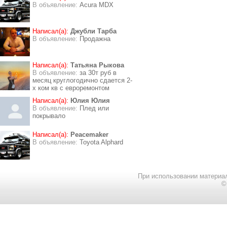
В объявление:
Acura MDX
Написал(а):
Джубли Тарба
В объявление:
Продажна
Написал(а):
Татьяна Рыкова
В объявление:
за 30т руб в
месяц круглогодично сдается 2-
х ком кв с евроремонтом
Написал(а):
Юлия Юлия
В объявление:
Плед или
покрывало
Написал(а):
Peacemaker
В объявление:
Toyota Alphard
При использовании материал