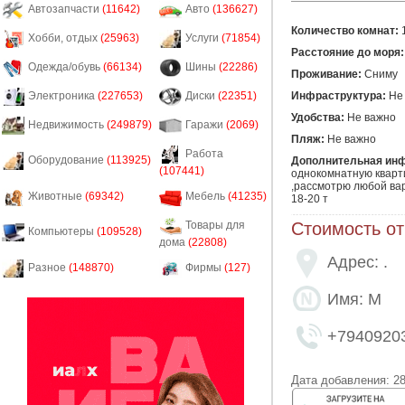
Автозапчасти
(11642)
Авто
(136627)
Количество комнат:
Хобби, отдых
(25963)
Услуги
(71854)
Расстояние до моря:
Одежда/обувь
(66134)
Шины
(22286)
Проживание:
Сниму
Инфраструктура:
Не
Электроника
(227653)
Диски
(22351)
Удобства:
Не важно
Недвижимость
(249879)
Гаражи
(2069)
Пляж:
Не важно
Работа
Оборудование
(113925)
Дополнительная ин
(107441)
однокомнатную кварти
,рассмотрю любой вар
Животные
(69342)
Мебель
(41235)
18-20 т 
Стоимость о
Товары для
Компьютеры
(109528)
дома
(22808)
Адрес: .
Разное
(148870)
Фирмы
(127)
Имя: М
+7940920
Дата добавления: 28