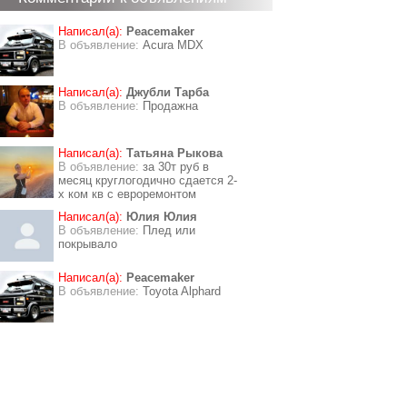
Написал(а):
Peacemaker
В объявление:
Acura MDX
Написал(а):
Джубли Тарба
В объявление:
Продажна
Написал(а):
Татьяна Рыкова
В объявление:
за 30т руб в
месяц круглогодично сдается 2-
х ком кв с евроремонтом
Написал(а):
Юлия Юлия
В объявление:
Плед или
покрывало
Написал(а):
Peacemaker
В объявление:
Toyota Alphard