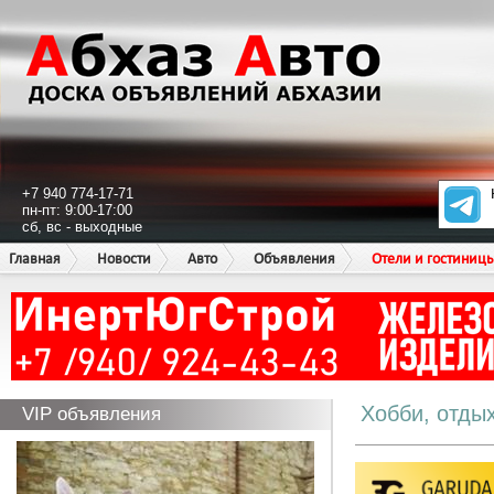
+7 940 774-17-71
пн-пт: 9:00-17:00
сб, вс - выходные
Главная
Новости
Авто
Объявления
Отели и гостиниц
Хобби, отды
VIP объявления