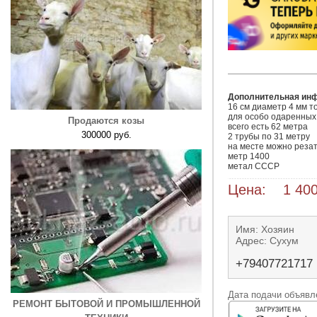
Дополнительная ин
16 см диаметр 4 мм т
для особо одаренных

Продаются козы
всего есть 62 метра

300000 руб.
2 трубы по 31 метру 

на месте можно резать
метр 1400

метал СССР
Цена: 1 400
Имя: Хозяин
Адрес: Сухум
+79407721717
Дата подачи объявле
РЕМОНТ БЫТОВОЙ И ПРОМЫШЛЕННОЙ