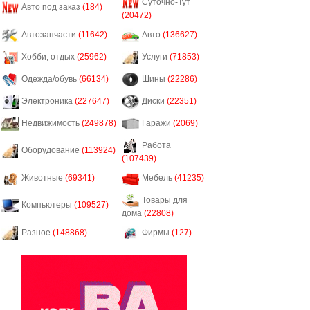
Суточно-Тут
Авто под заказ
(184)
(20472)
Автозапчасти
(11642)
Авто
(136627)
Хобби, отдых
(25962)
Услуги
(71853)
Одежда/обувь
(66134)
Шины
(22286)
Электроника
(227647)
Диски
(22351)
Недвижимость
(249878)
Гаражи
(2069)
Работа
Оборудование
(113924)
(107439)
Животные
(69341)
Мебель
(41235)
Товары для
Компьютеры
(109527)
дома
(22808)
Разное
(148868)
Фирмы
(127)