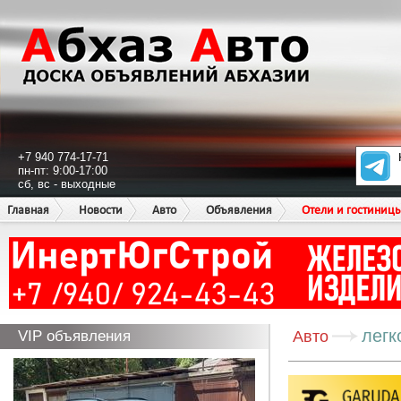
+7 940 774-17-71
пн-пт: 9:00-17:00
сб, вс - выходные
Главная
Новости
Авто
Объявления
Отели и гостиниц
легк
VIP объявления
Авто