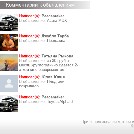
Комментарии к объявлениям
Написал(а):
Peacemaker
В объявление:
Acura MDX
Написал(а):
Джубли Тарба
В объявление:
Продажна
Написал(а):
Татьяна Рыкова
В объявление:
за 30т руб в
месяц круглогодично сдается 2-
х ком кв с евроремонтом
Написал(а):
Юлия Юлия
В объявление:
Плед или
покрывало
Написал(а):
Peacemaker
В объявление:
Toyota Alphard
При использовании материал