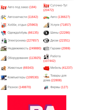
Суточно-Тут
Авто под заказ
(184)
(20472)
Автозапчасти
(11642)
Авто
(136627)
Хобби, отдых
(25963)
Услуги
(71857)
Одежда/обувь
(66135)
Шины
(22286)
Электроника
(227657)
Диски
(22351)
Недвижимость
(249880)
Гаражи
(2069)
Работа
Оборудование
(113925)
(107442)
Животные
(69343)
Мебель
(41237)
Товары для
Компьютеры
(109530)
дома
(22808)
Разное
(148870)
Фирмы
(127)