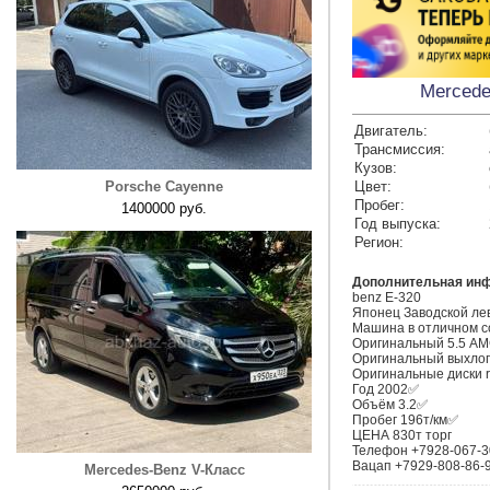
Mercede
Двигатель:
Трансмиссия:
Кузов:
Porsche Cayenne
Цвет:
Пробег:
1400000 руб.
Год выпуска:
Регион:
Дополнительная ин
benz E-320

Японец Заводской ле
Машина в отличном со
Оригинальный 5.5 AMG
Оригинальный выхлоп 
Оригинальные диски r
Год 2002✅

Объём 3.2✅

Пробег 196т/км✅

ЦЕНА 830т торг

Телефон +7928-067-30
Вацап +7929-808-86-
Mercedes-Benz V-Класс