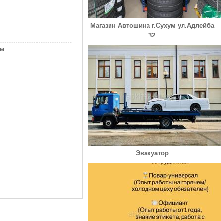
Магазин Автошина г.Сухум ул.Адлейба
32
м.
Эвакуатор