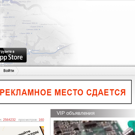
Войти
VIP объявления
я:
2564232
просмотров:
160