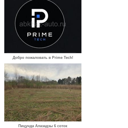
Добро пожаловать в Prime Tech!
Пицунда Алазадзы 6 соток