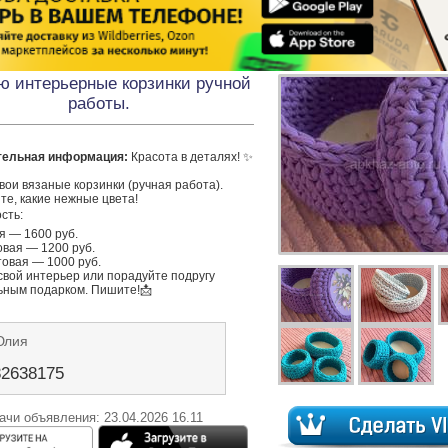
ю интерьерные корзинки ручной
работы.
тельная информация:
 Красота в деталях! ✨
ои вязаные корзинки (ручная работа). 
е, какие нежные цвета!

сть:

я — 1600 руб.

вая — 1200 руб.

овая — 1000 руб.

свой интерьер или порадуйте подругу 
ьным подарком. Пишите!📩
Юлия
82638175
ачи объявления: 23.04.2026 16.11