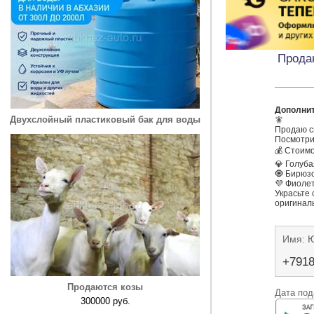
Прода
Дополни
Двухслойный пластиковый бак для воды
🧚

Продаю св
Посмотрит
💰 Стоимо
💎 Голуба
🧿 Бирюзо
💜 Фиолет
Украсьте 
оригинал
Имя: 
+791
Продаются козы
Дата под
300000 руб.