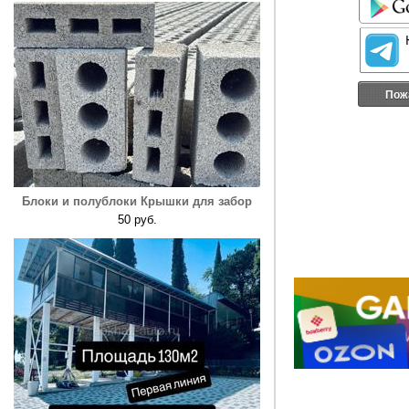
Пож
Блоки и полублоки Крышки для забор
50 руб.