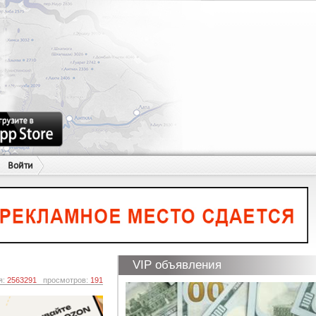
Войти
VIP объявления
я:
2563291
просмотров:
191