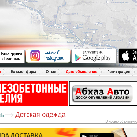
ы
Каталог фирм
О нас
Дать объявление
Регистрация
Детская одежда
вь
ID номер объявлени