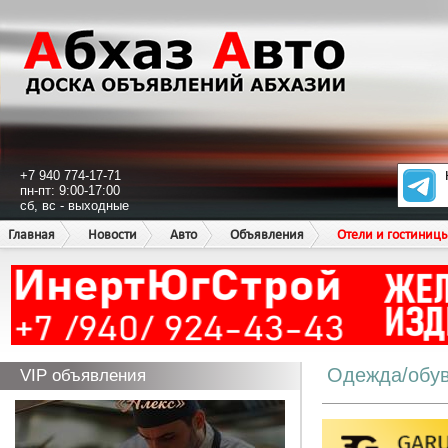
+7 940 774-17-71
пн-пт: 9:00-17:00
сб, вс - выходные
Главная
Новости
Авто
Объявления
Отели и гостиниц
Одежда/обу
VIP объявления