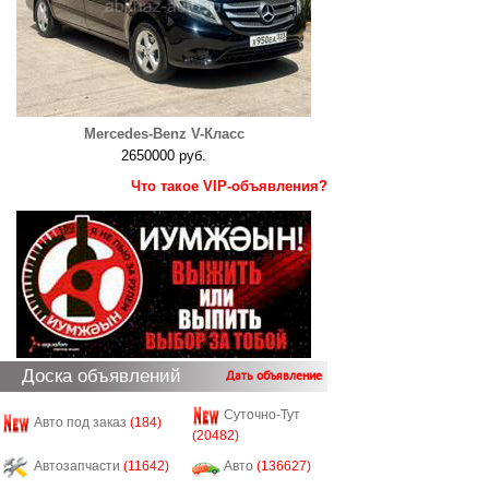
Mercedes-Benz V-Класс
2650000 руб.
Что такое VIP-объявления?
Доска объявлений
Дать объявление
Суточно-Тут
Авто под заказ
(184)
(20482)
Автозапчасти
(11642)
Авто
(136627)