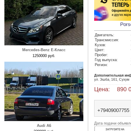
Pors
Двигатель:
Трансмиссия:
Кузов:
Mercedes-Benz E-Класс
Цвет:
Пробег:
1250000 руб.
Год выпуска:
Регион:
Дополнительная ин
ул. Эшба, 161, Сухум
Цена: 890 0
+79409007755
Дата подачи объявле
Audi A6