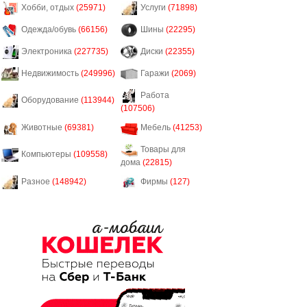
Хобби, отдых
(25971)
Услуги
(71898)
Одежда/обувь
(66156)
Шины
(22295)
Электроника
(227735)
Диски
(22355)
Недвижимость
(249996)
Гаражи
(2069)
Работа
Оборудование
(113944)
(107506)
Животные
(69381)
Мебель
(41253)
Товары для
Компьютеры
(109558)
дома
(22815)
Разное
(148942)
Фирмы
(127)