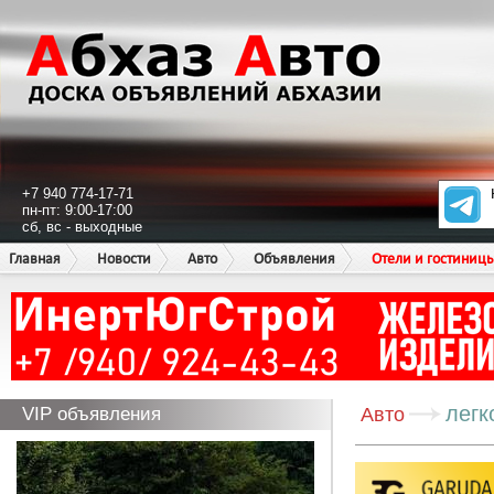
+7 940 774-17-71
пн-пт: 9:00-17:00
сб, вс - выходные
Главная
Новости
Авто
Объявления
Отели и гостиниц
легк
VIP объявления
Авто