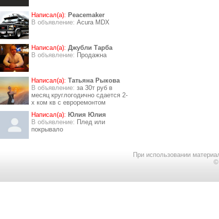
Написал(а):
Peacemaker
В объявление:
Acura MDX
Написал(а):
Джубли Тарба
В объявление:
Продажна
Написал(а):
Татьяна Рыкова
В объявление:
за 30т руб в
месяц круглогодично сдается 2-
х ком кв с евроремонтом
Написал(а):
Юлия Юлия
В объявление:
Плед или
покрывало
При использовании материал