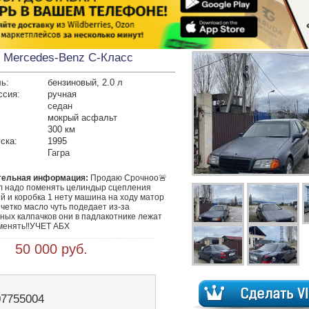
Mercedes-Benz C-Класс
ь:
бензиновый, 2.0 л
ссия:
ручная
седан
мокрый асфальт
300 км
ска:
1995
Гагра
тельная информация:
 Продаю Срочноо🚨 
ел надо поменять целиндыр сцепления 
 и коробка 1 нету машина на ходу матор 
четко масло чуть подедает из-за 
ых калпачков они в падлакотнике лежат 
менять‼️УЧЕТ АБХ
 50 000 руб.
07755004