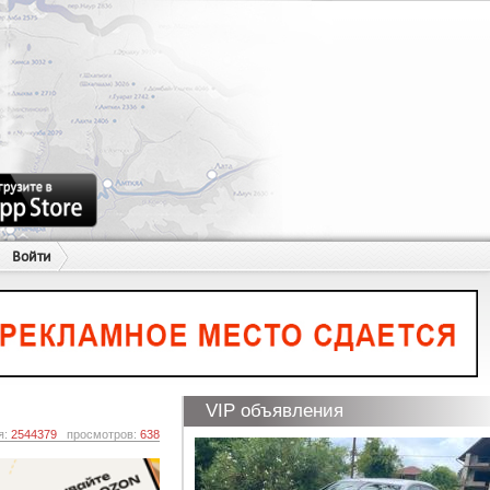
Войти
VIP объявления
я:
2544379
просмотров:
638