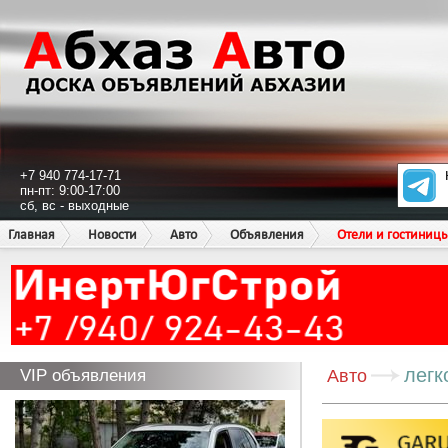
+7 940 774-17-71
пн-пт: 9:00-17:00
сб, вс - выходные
Главная
Новости
Авто
Объявления
Отели и гостиниц
легк
VIP объявления
Авто