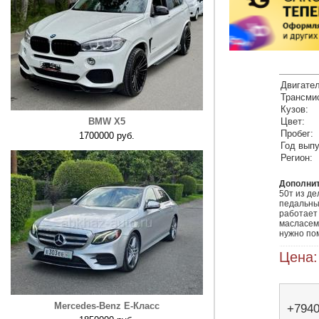
Двигател
Трансми
Кузов:
BMW X5
Цвет:
Пробег:
1700000 руб.
Год выпу
Регион:
Дополни
50т из д
педальный
работает 
масласемн
нужно по
Цена:
Mercedes-Benz E-Класс
+794