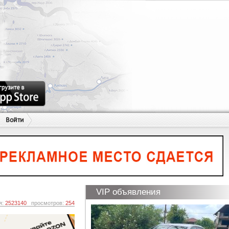
Войти
VIP объявления
я:
2523140
просмотров:
254