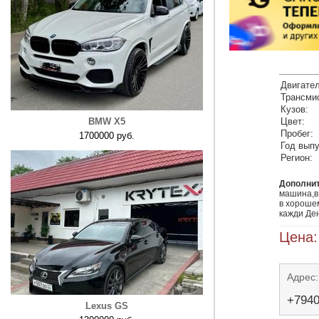
Двигател
Трансми
Кузов:
BMW X5
Цвет:
Пробег:
1700000 руб.
Год выпу
Регион:
Дополни
машина,в 
в хороше
кажди Де
Цена:
Адрес:
+794
Lexus GS