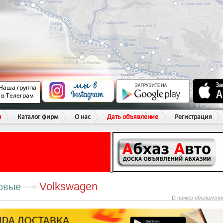
ы
Каталог фирм
О нас
Дать объявление
Регистрация
Volkswagen
овые
ID номер объявлени