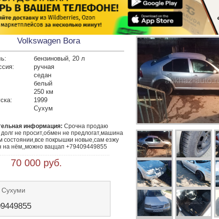
Volkswagen Bora
ь:
бензиновый, 20 л
ссия:
ручная
седан
белый
250 км
ска:
1999
Сухум
тельная информация:
 Срочна продаю 
долг не просит,обмен не предлогат,машина 
м состоянии,все покрышки новые,сам езжу 
н на нём,,можно ваццап +79409449855
 70 000 руб.
 Сухуми
09449855