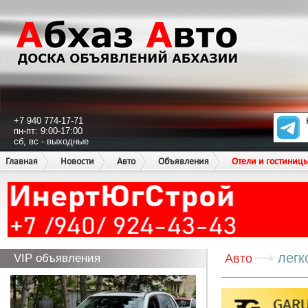
+7 940 774-17-71
пн-пт: 9:00-17:00
сб, вс - выходные
Главная
Новости
Авто
Объявления
Отели и гостиниц
легк
VIP объявления
Авто