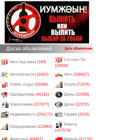
Доска объявлений
Дать объявление
Суточно-Тут
Авто под заказ
(184)
(20506)
Автозапчасти
(11642)
Авто
(136627)
Хобби, отдых
(25988)
Услуги
(71976)
Одежда/обувь
(66181)
Шины
(22308)
Электроника
(227877)
Диски
(22372)
Недвижимость
(250172)
Гаражи
(2070)
Работа
Оборудование
(113983)
(107574)
Животные
(69457)
Мебель
(41276)