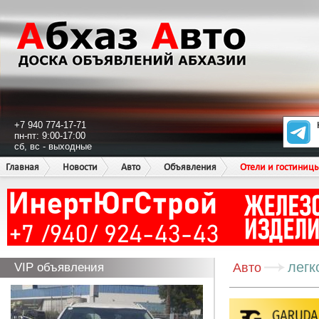
+7 940 774-17-71
пн-пт: 9:00-17:00
сб, вс - выходные
Главная
Новости
Авто
Объявления
Отели и гостиниц
легк
VIP объявления
Авто