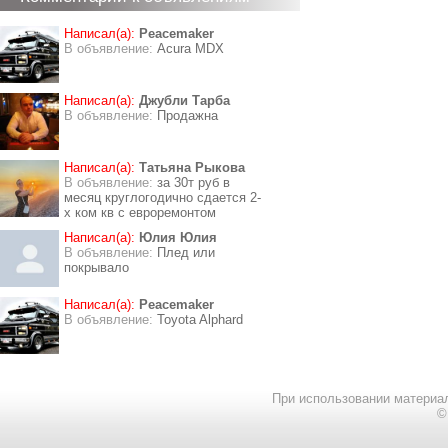
Написал(а):
Peacemaker
В объявление:
Acura MDX
Написал(а):
Джубли Тарба
В объявление:
Продажна
Написал(а):
Татьяна Рыкова
В объявление:
за 30т руб в
месяц круглогодично сдается 2-
х ком кв с евроремонтом
Написал(а):
Юлия Юлия
В объявление:
Плед или
покрывало
Написал(а):
Peacemaker
В объявление:
Toyota Alphard
При использовании материал