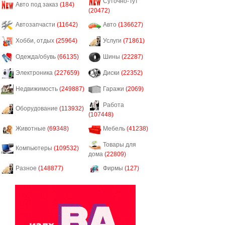
Суточно-Тут
Авто под заказ
(184)
(20472)
Автозапчасти
(11642)
Авто
(136627)
Хобби, отдых
(25964)
Услуги
(71861)
Одежда/обувь
(66135)
Шины
(22287)
Электроника
(227659)
Диски
(22352)
Недвижимость
(249887)
Гаражи
(2069)
Работа
Оборудование
(113932)
(107448)
Животные
(69348)
Мебель
(41238)
Товары для
Компьютеры
(109532)
дома
(22809)
Разное
(148877)
Фирмы
(127)