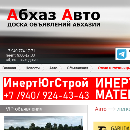
+7 940 774-17-71
пн-пт: 9:00-17:00
сб, вс - выходные
Главная
Новости
Авто
Объявления
Отели и гостиниц
легк
VIP объявления
Авто