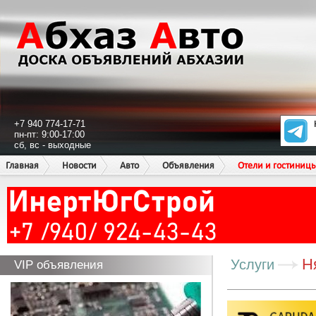
+7 940 774-17-71
пн-пт: 9:00-17:00
сб, вс - выходные
Главная
Новости
Авто
Объявления
Отели и гостиниц
Н
Услуги
VIP объявления