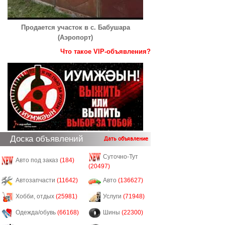
Продается участок в с. Бабушара
(Аэропорт)
Что такое VIP-объявления?
Доска объявлений
Дать объявление
Суточно-Тут
Авто под заказ
(184)
(20497)
Автозапчасти
(11642)
Авто
(136627)
Хобби, отдых
(25981)
Услуги
(71948)
Одежда/обувь
(66168)
Шины
(22300)