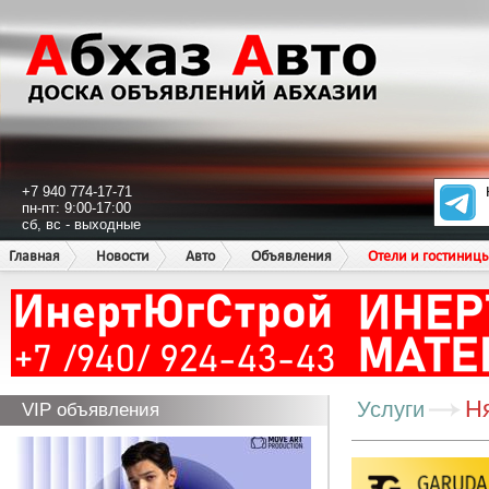
+7 940 774-17-71
пн-пт: 9:00-17:00
сб, вс - выходные
Главная
Новости
Авто
Объявления
Отели и гостиниц
Ня
Услуги
VIP объявления