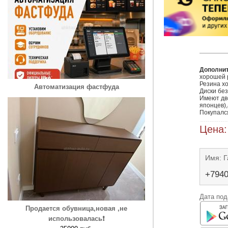
Дополни
хорошей р
Резина хо
Автоматизация фастфуда
Диски без 
Имеют две
японцев),
Цена:
Имя: Г
+794
Дата под
Продается обувница,новая ,не
использовалась❗️