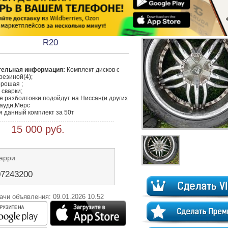
R20
тельная информация:
 Комплект дисков с 
езиной(4);

рошая ;

сварки;

 разболтовки подойдут на Ниссан(и других 
ауди,Мерс

 15 000 руб.
арри
07243200
ачи объявления: 09.01.2026 10.52