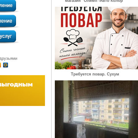
магазин "Олимп -Авто Колор"
 друзьями
Требуется повар. Сухум