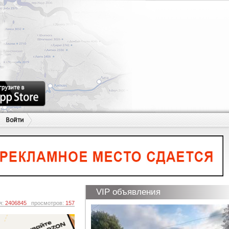
Войти
VIP объявления
я:
2406845
просмотров:
157