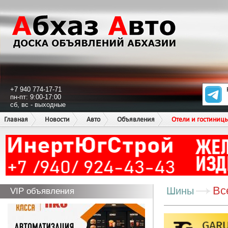
+7 940 774-17-71
пн-пт: 9:00-17:00
сб, вс - выходные
Главная
Новости
Авто
Объявления
Отели и гостиниц
Вс
Шины
VIP объявления