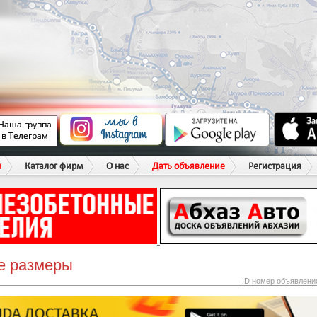
ы
Каталог фирм
О нас
Дать объявление
Регистрация
е размеры
ID номер объявлени