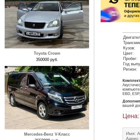
Двигател
Трансми
Кузов:
Toyota Crown
Цвет:
Пробег:
350000 руб.
Год выпу
Регион:
Комплект
Акустичес
компьютер
EBD, ESP.
Дополни
вашей до
Цена:
Имя: 
Mercedes-Benz V-Класс
Адрес