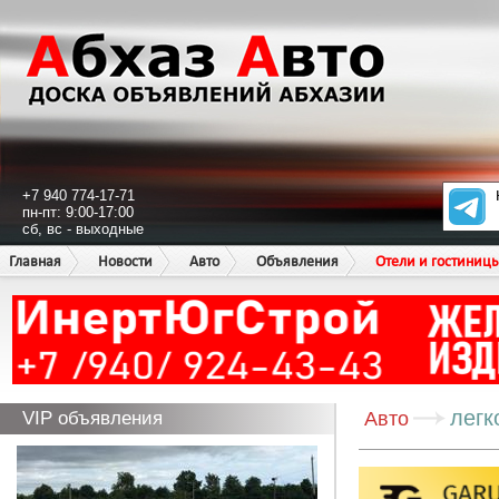
+7 940 774-17-71
пн-пт: 9:00-17:00
сб, вс - выходные
Главная
Новости
Авто
Объявления
Отели и гостиниц
легк
VIP объявления
Авто