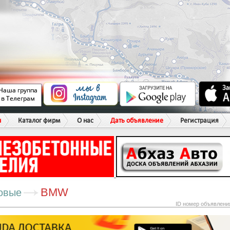
ы
Каталог фирм
О нас
Дать объявление
Регистрация
BMW
овые
ID номер объявлени