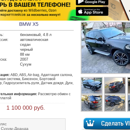
BMW X5
ь:
бензиновый, 4.8 л
ссия:
автоматическая
седан
черный
88 км
ска:
2007
Сухум
ация:
ABD, ABS, Air-bag, Адаптация салона,
кая система, Биксенон, Бортовой
, Гидроусилитель руля, Датчик дождя, Дуги,
тельная информация:
 Рассмотрю обмен с 
платой
 1 100 000 руб.
Аляс
: Сухум-Дранда