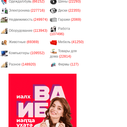
Одежда/обувь
(66152)
Шины
(22293)
Электроника
(227716)
Диски
(22355)
Недвижимость
(249974)
Гаражи
(2069)
Работа
Оборудование
(113943)
(107496)
Животные
(69369)
Мебель
(41250)
Товары для
Компьютеры
(109552)
дома
(22814)
Разное
(148920)
Фирмы
(127)