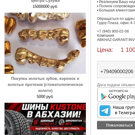
центра Сухума
• Реализуем Вашу нед
• Полное сопровождени
15000000 руб.
• Большая клиентская 
Обращаться по адресу: 
Гудоу Плаза, офис 4-7
+7 (940) 900-02-06

Компания 

ABKHAZ-GARANT-INV
Цена: 1 100
+79409000206
Покупка золотых зубов, коронок и
золотых протезов (стоматологическое
Дата подачи объявле
золото)
5000 руб.
Пожаловаться