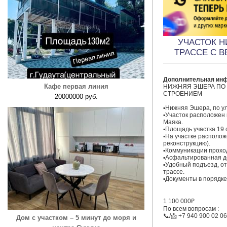
УЧАСТОК 
ТРАССЕ С 
Дополнительная ин
Кафе первая линия
НИЖНЯЯ ЭШЕРА ПО Т
СТРОЕНИЕМ 

20000000 руб.
▪️Нижняя Эшера, по ул
▪️Участок расположен 
Маяка.

▪️Площадь участка 19 с
▪️На участке располож
реконструкцию).

▪️Коммуникации проход
▪️Асфальтированная до
▪️Удобный подъезд, о
трассе.

▪️Документы в порядке.
1 100 000₽

По всем вопросам :

📞/📩 +7 940 900 02 06

Дом с участком – 5 минут до моря и