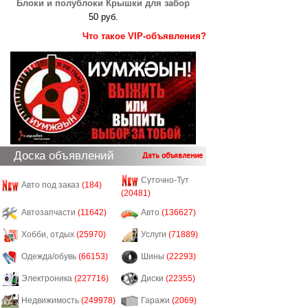
Блоки и полублоки Крышки для забор
50 руб.
Что такое VIP-объявления?
Доска объявлений
Дать объявление
Суточно-Тут
Авто под заказ
(184)
(20481)
Автозапчасти
(11642)
Авто
(136627)
Хобби, отдых
(25970)
Услуги
(71889)
Одежда/обувь
(66153)
Шины
(22293)
Электроника
(227716)
Диски
(22355)
Недвижимость
(249978)
Гаражи
(2069)