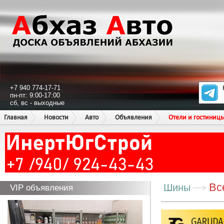
+7 940 774-17-71
пн-пт: 9:00-17:00
сб, вс - выходные
Главная
Новости
Авто
Объявления
Отели и гостиниц
Вс
Шины
VIP объявления