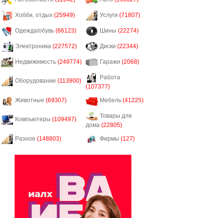
Хобби, отдых
(25949)
Услуги
(71807)
Одежда/обувь
(66123)
Шины
(22274)
Электроника
(227572)
Диски
(22344)
Недвижимость
(249774)
Гаражи
(2068)
Работа
Оборудование
(113900)
(107377)
Животные
(69307)
Мебель
(41225)
Товары для
Компьютеры
(109497)
дома
(22805)
Разное
(148803)
Фирмы
(127)