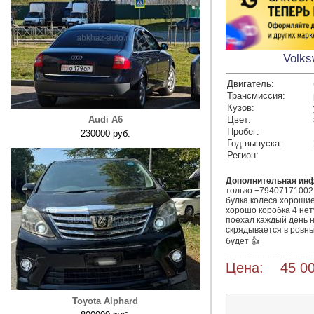
Volks
Двигатель:
Трансмиссия:
Кузов:
Audi A6
Цвет:
Пробег:
230000 руб.
Год выпуска:
Регион:
Дополнительная ин
только +79407171002 
булка колеса хорошие
хорошо коробка 4 нету 
поехал каждый день н
скрядывается в ровны
Цена: 45 00
Toyota Alphard