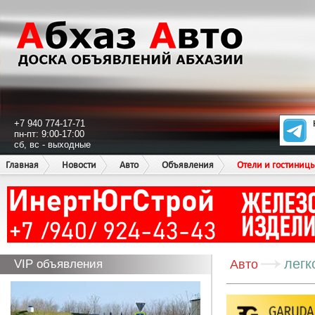
+7 940 774-17-71
пн-пт: 9:00-17:00
сб, вс - выходные
Главная
Новости
Авто
Объявления
Отели и гостиниц
легк
VIP объявления
Авто