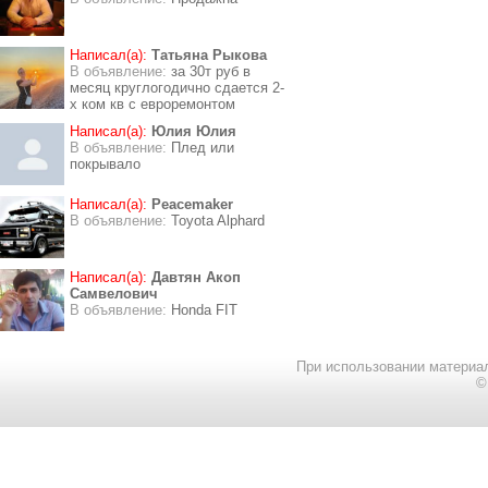
Написал(а):
Татьяна Рыкова
В объявление:
за 30т руб в
месяц круглогодично сдается 2-
х ком кв с евроремонтом
Написал(а):
Юлия Юлия
В объявление:
Плед или
покрывало
Написал(а):
Peacemaker
В объявление:
Toyota Alphard
Написал(а):
Давтян Акоп
Самвелович
В объявление:
Honda FIT
При использовании материал