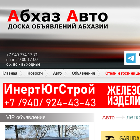
+7 940 774-17-71
пн-пт: 9:00-17:00
сб, вс - выходные
Главная
Новости
Авто
Объявления
Отели и гостиниц
легк
VIP объявления
Авто