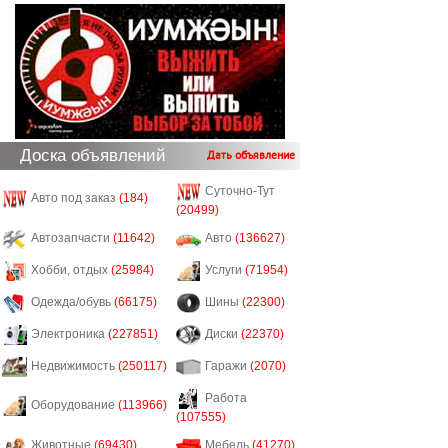
Доска объявлений
Дать объявление
Суточно-Тут
Авто под заказ
(184)
(20499)
Автозапчасти
(11642)
Авто
(136627)
Хобби, отдых
(25984)
Услуги
(71954)
Одежда/обувь
(66175)
Шины
(22300)
Электроника
(227851)
Диски
(22370)
Недвижимость
(250117)
Гаражи
(2070)
Работа
Оборудование
(113966)
(107555)
Животные
(69430)
Мебель
(41270)