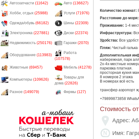
Автозапчасти
(11642)
Авто
(136627)
Количество комнат:
Хобби, отдых
(25988)
Услуги
(71976)
Расстояние до моря:
Одежда/обувь
(66182)
Шины
(22309)
Проживание:
1-4 мес
Инфраструктура:
Вся
Электроника
(227881)
Диски
(22374)
Удобства:
Все удобст
Недвижимость
(250176)
Гаражи
(2070)
Пляж:
Чистый галька 
Работа
Оборудование
(113983)
Дополнительная ин
(107578)
набережная, парк алл
2х-4х-местные номера
Животные
(69457)
Мебель
(41278)
парковка платная.

просторная кухня ман
8 номеров 2 этажа

Товары для
Компьютеры
(109626)
В номерах всë есть

дома
(22826)
трансфер аэропорт жд
Разное
(149079)
Фирмы
(127)
+79899873858 Whats
Стоимость от
Адрес: Аб
Имя: Гагр