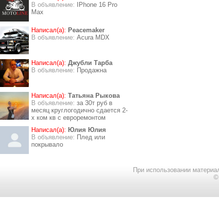
В объявление:
IPhone 16 Pro
Max
Написал(а):
Peacemaker
В объявление:
Acura MDX
Написал(а):
Джубли Тарба
В объявление:
Продажна
Написал(а):
Татьяна Рыкова
В объявление:
за 30т руб в
месяц круглогодично сдается 2-
х ком кв с евроремонтом
Написал(а):
Юлия Юлия
В объявление:
Плед или
покрывало
При использовании материал