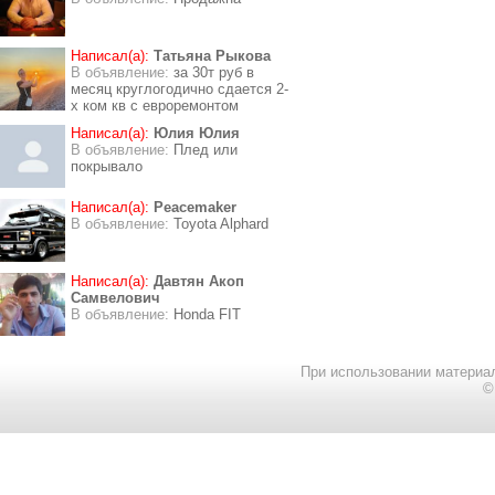
Написал(а):
Татьяна Рыкова
В объявление:
за 30т руб в
месяц круглогодично сдается 2-
х ком кв с евроремонтом
Написал(а):
Юлия Юлия
В объявление:
Плед или
покрывало
Написал(а):
Peacemaker
В объявление:
Toyota Alphard
Написал(а):
Давтян Акоп
Самвелович
В объявление:
Honda FIT
При использовании материал