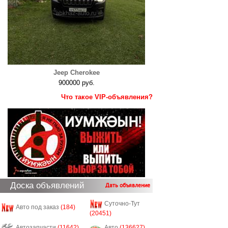
Jeep Cherokee
900000 руб.
Что такое VIP-объявления?
Доска объявлений
Дать объявление
Суточно-Тут
Авто под заказ
(184)
(20451)
Автозапчасти
(11642)
Авто
(136627)