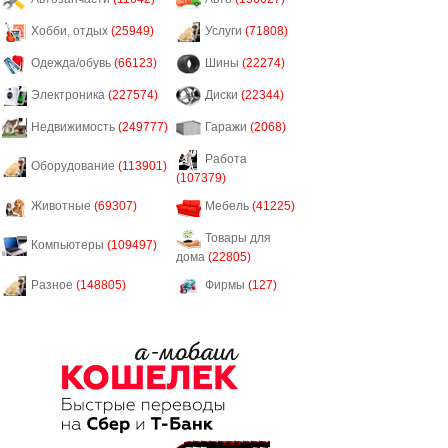
Хобби, отдых
(25949)
Услуги
(71808)
Одежда/обувь
(66123)
Шины
(22274)
Электроника
(227574)
Диски
(22344)
Недвижимость
(249777)
Гаражи
(2068)
Работа
Оборудование
(113901)
(107379)
Животные
(69307)
Мебель
(41225)
Товары для
Компьютеры
(109497)
дома
(22805)
Разное
(148805)
Фирмы
(127)