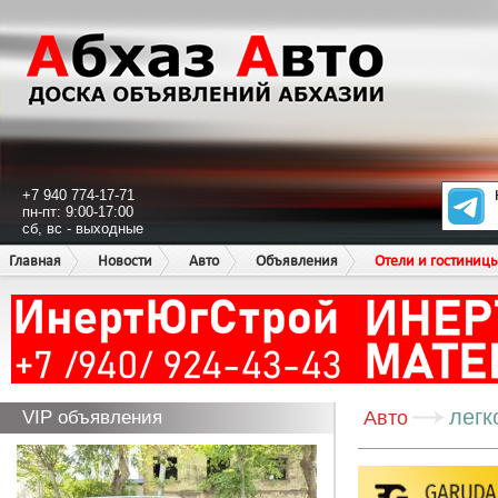
+7 940 774-17-71
пн-пт: 9:00-17:00
сб, вс - выходные
Главная
Новости
Авто
Объявления
Отели и гостиниц
легк
VIP объявления
Авто