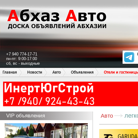
+7 940 774-17-71
пн-пт: 9:00-17:00
сб, вс - выходные
Главная
Новости
Авто
Объявления
Отели и гостиниц
легк
VIP объявления
Авто