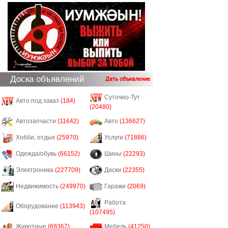
Доска объявлений
Дать объявление
Суточно-Тут
Авто под заказ
(184)
(20480)
Автозапчасти
(11642)
Авто
(136627)
Хобби, отдых
(25970)
Услуги
(71886)
Одежда/обувь
(66152)
Шины
(22293)
Электроника
(227709)
Диски
(22355)
Недвижимость
(249970)
Гаражи
(2069)
Работа
Оборудование
(113943)
(107495)
Животные
(69367)
Мебель
(41250)