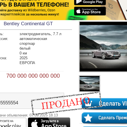
Bentley Continental GT
ь:
электродвигатель, 7.7 л
ссия:
автоматическая
спорткар
белый
0 км
ска:
2025
ЕВРОПА
 700 000 000 000 000
55555554
ачи объявления: 07.09.2025 18.13