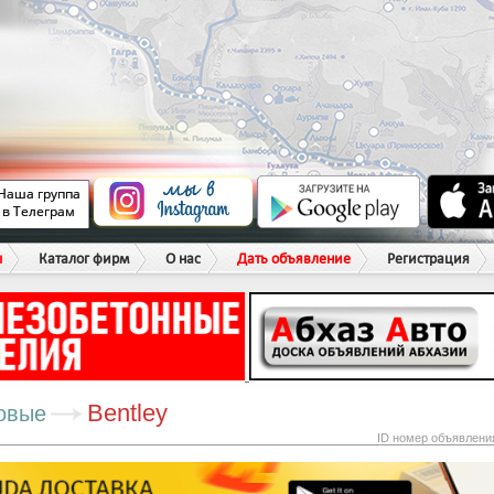
ы
Каталог фирм
О нас
Дать объявление
Регистрация
Bentley
овые
ID номер объявлени