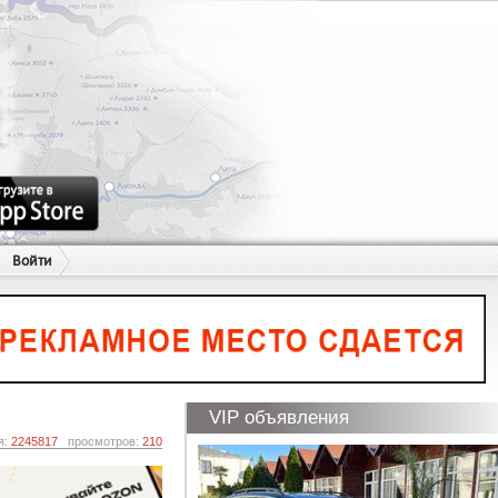
Войти
VIP объявления
я:
2245817
просмотров:
210