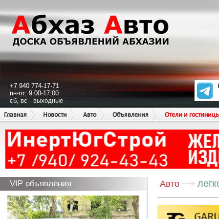
+7 940 774-17-71
пн-пт: 9:00-17:00
сб, вс - выходные
Главная
Новости
Авто
Объявления
Отели и гостиниц
легк
VIP объявления
Авто