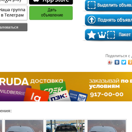
аловаться
Поделиться с
ения: