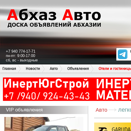
+7 940 774-17-71
пн-пт: 9:00-17:00
сб, вс - выходные
Главная
Новости
Авто
Объявления
Отели и гостиниц
легк
VIP объявления
Авто