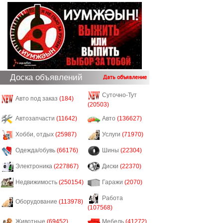
Доска объявлений
Дать объявление
Суточно-Тут
Авто под заказ
(184)
(20503)
Автозапчасти
(11642)
Авто
(136627)
Хобби, отдых
(25987)
Услуги
(71970)
Одежда/обувь
(66176)
Шины
(22304)
Электроника
(227867)
Диски
(22370)
Недвижимость
(250154)
Гаражи
(2070)
Работа
Оборудование
(113978)
(107568)
Животные
(69452)
Мебель
(41272)