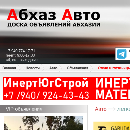
+7 940 774-17-71
пн-пт: 9:00-17:00
сб, вс - выходные
Главная
Новости
Авто
Объявления
Отели и гостиниц
легк
VIP объявления
Авто