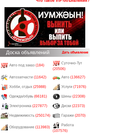
Что такое VIP-объявления?
Доска объявлений
Дать объявление
Суточно-Тут
Авто под заказ
(184)
(20506)
Автозапчасти
(11642)
Авто
(136627)
Хобби, отдых
(25988)
Услуги
(71976)
Одежда/обувь
(66181)
Шины
(22308)
Электроника
(227877)
Диски
(22373)
Недвижимость
(250174)
Гаражи
(2070)
Работа
Оборудование
(113983)
(107576)