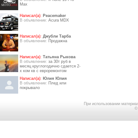
Max
Написал(а):
Peacemaker
В объявление:
Acura MDX
Написал(а):
Джубли Тарба
В объявление:
Продажна
Написал(а):
Татьяна Рыкова
В объявление:
за 30т руб в
месяц круглогодично сдается 2-
х ком кв с евроремонтом
Написал(а):
Юлия Юлия
В объявление:
Плед или
покрывало
При использовании материал