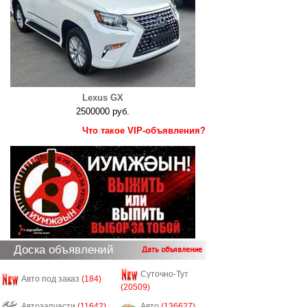
Lexus GX
2500000 руб.
Что такое VIP-объявления?
Доска объявлений
Дать объявление
Суточно-Тут
Авто под заказ
(184)
(20509)
Автозапчасти
(11642)
Авто
(136627)