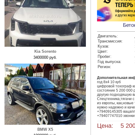
Бето
Двигатель:
Трансмиссия:
Кузов:
Kia Sorento
Цвет:
Пробег:
3400000 руб.
Год выпуска:
Регион:
Дополнительная ин
год 8x4 10 куб

цифровой тохограф к
состояние 5 200 000 
другую подходяшую ва
Спецтехника,тягачи с
из европы, как,новые 
нужно надежно и качес
+79409145305 вацапп
+79407747010 звонки
Цена: 5 200
BMW X5