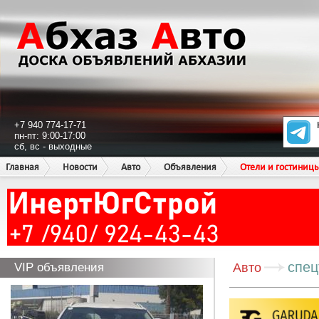
+7 940 774-17-71
пн-пт: 9:00-17:00
сб, вс - выходные
Главная
Новости
Авто
Объявления
Отели и гостиниц
спец
VIP объявления
Авто