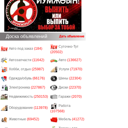
Доска объявлений
Дать объявление
Суточно-Тут
Авто под заказ
(184)
(20502)
Автозапчасти
(11642)
Авто
(136627)
Хобби, отдых
(25987)
Услуги
(71970)
Одежда/обувь
(66176)
Шины
(22304)
Электроника
(227867)
Диски
(22370)
Недвижимость
(250153)
Гаражи
(2070)
Работа
Оборудование
(113978)
(107568)
Животные
(69452)
Мебель
(41272)