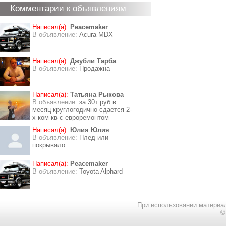
Комментарии к объявлениям
Написал(а):
Peacemaker
В объявление:
Acura MDX
Написал(а):
Джубли Тарба
В объявление:
Продажна
Написал(а):
Татьяна Рыкова
В объявление:
за 30т руб в
месяц круглогодично сдается 2-
х ком кв с евроремонтом
Написал(а):
Юлия Юлия
В объявление:
Плед или
покрывало
Написал(а):
Peacemaker
В объявление:
Toyota Alphard
При использовании материал