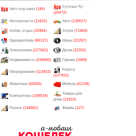
Суточно-Тут
Авто под заказ
(184)
(20472)
Автозапчасти
(11642)
Авто
(136627)
Хобби, отдых
(25964)
Услуги
(71869)
Одежда/обувь
(66137)
Шины
(22287)
Электроника
(227663)
Диски
(22352)
Недвижимость
(249900)
Гаражи
(2069)
Работа
Оборудование
(113932)
(107453)
Животные
(69350)
Мебель
(41238)
Товары для
Компьютеры
(109534)
дома
(22810)
Разное
(148881)
Фирмы
(127)