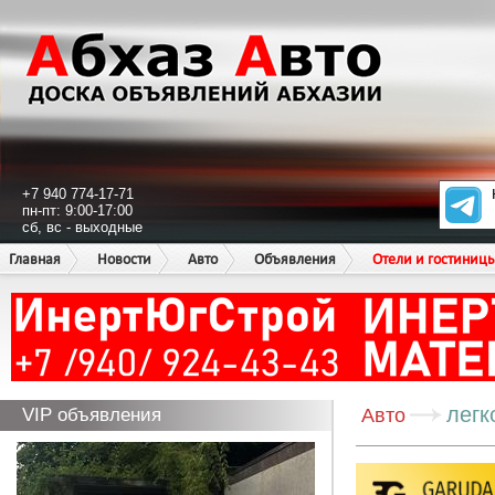
+7 940 774-17-71
пн-пт: 9:00-17:00
сб, вс - выходные
Главная
Новости
Авто
Объявления
Отели и гостиниц
легк
VIP объявления
Авто