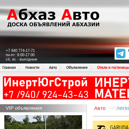
+7 940 774-17-71
пн-пт: 9:00-17:00
сб, вс - выходные
Главная
Новости
Авто
Объявления
Отели и гостиниц
легк
VIP объявления
Авто