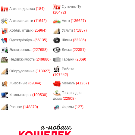
Суточно-Тут
Авто под заказ
(184)
(20472)
Автозапчасти
(11642)
Авто
(136627)
Хобби, отдых
(25964)
Услуги
(71857)
Одежда/обувь
(66135)
Шины
(22286)
Электроника
(227658)
Диски
(22351)
Недвижимость
(249880)
Гаражи
(2069)
Работа
Оборудование
(113927)
(107442)
Животные
(69344)
Мебель
(41237)
Товары для
Компьютеры
(109530)
дома
(22808)
Разное
(148870)
Фирмы
(127)