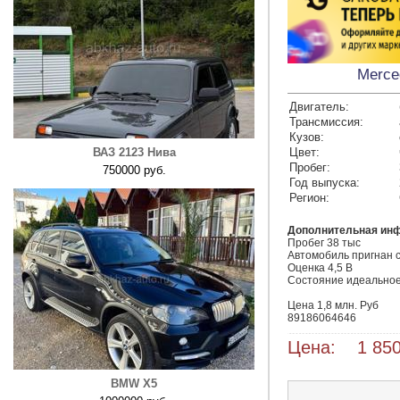
Merce
Двигатель:
Трансмиссия:
Кузов:
ВАЗ 2123 Нива
Цвет:
Пробег:
750000 руб.
Год выпуска:
Регион:
Дополнительная ин
Пробег 38 тыс

Автомобиль пригнан с
Оценка 4,5 B

Состояние идеальное,
Цена 1,8 млн. Руб

89186064646
Цена: 1 850
BMW X5