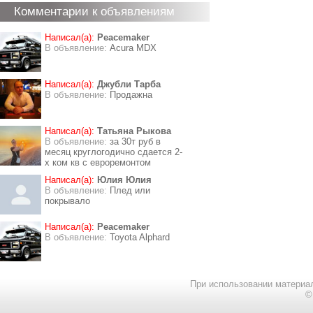
Комментарии к объявлениям
Написал(а):
Peacemaker
В объявление:
Acura MDX
Написал(а):
Джубли Тарба
В объявление:
Продажна
Написал(а):
Татьяна Рыкова
В объявление:
за 30т руб в
месяц круглогодично сдается 2-
х ком кв с евроремонтом
Написал(а):
Юлия Юлия
В объявление:
Плед или
покрывало
Написал(а):
Peacemaker
В объявление:
Toyota Alphard
При использовании материал