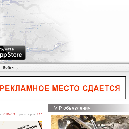
Войти
VIP объявления
я:
2085789
просмотров:
147