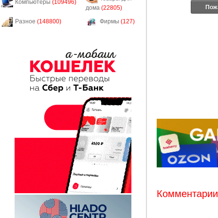
Компьютеры
(109496)
Пож
дома
(22805)
Разное
(148800)
Фирмы
(127)
Комментарии: