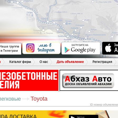
ы
Каталог фирм
О нас
Дать объявление
Регистрация
Toyota
легковые
ID номер объявлени