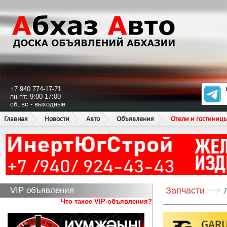
+7 940 774-17-71
пн-пт: 9:00-17:00
сб, вс - выходные
Главная
Новости
Авто
Объявления
Отели и гостиниц
VIP объявления
Запчасти
Что такое VIP-объявления?