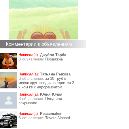
Комментарии к объявлениям
Написал(а):
Джубли Тарба
В объявление:
Продажна
Написал(а):
Татьяна Рыкова
В объявление:
за 30т руб в
месяц круглогодично сдается 2-
х ком кв с евроремонтом
Написал(а):
Юлия Юлия
В объявление:
Плед или
покрывало
Написал(а):
Peacemaker
В объявление:
Toyota Alphard