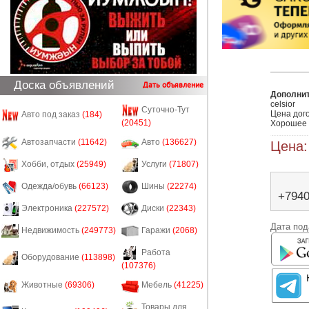
Доска объявлений
Дать объявление
Дополни
celsior

Суточно-Тут
Цена дого
Авто под заказ
(184)
(20451)
Хорошее 
Автозапчасти
(11642)
Авто
(136627)
Цена:
Хобби, отдых
(25949)
Услуги
(71807)
Одежда/обувь
(66123)
Шины
(22274)
+794
Электроника
(227572)
Диски
(22343)
Дата под
Недвижимость
(249773)
Гаражи
(2068)
Работа
Оборудование
(113898)
(107376)
Животные
(69306)
Мебель
(41225)
Товары для