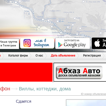
ы
Каталог фирм
О нас
Дать объявление
Регистрация
Афон
Виллы, коттеджи, дома
ID номер объявлени
Сдается