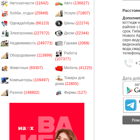
Автозапчасти
(11642)
Авто
(136627)
Расстоян
Хобби, отдых
(25949)
Услуги
(71807)
Дополни
коттедж н
Одежда/обувь
(66123)
Шины
(22274)
районе с
срок. Гиб
Электроника
(227572)
Диски
(22344)
Нового Аф
серо-водо
Недвижимость
(249773)
Гаражи
(2068)
видеонаб
вода,смар
телефону
Работа
Оборудование
(113899)
(107377)
+
Животные
(69307)
Мебель
(41225)
Товары для
Дата доб
Компьютеры
(109497)
дома
(22805)
Разное
(148802)
Фирмы
(127)
Пож