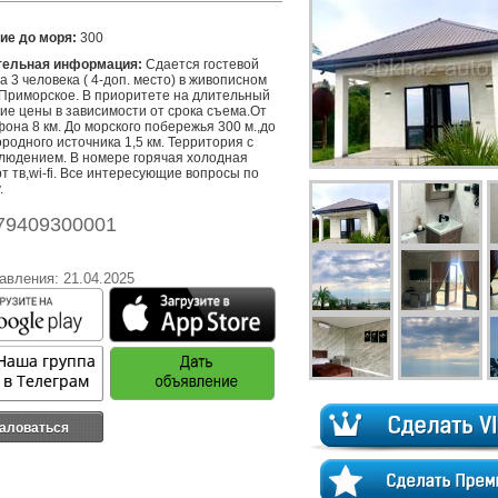
ие до моря:
300
тельная информация:
 Сдается гостевой 
а 3 человека ( 4-доп. место) в живописном 
.Приморское. В приоритете на длительный 
кие цены в зависимости от срока съема.От 
она 8 км. До морского побережья 300 м.,до 
родного источника 1,5 км. Территория с 
людением. В номере горячая холодная 
т тв,wi-fi. Все интересующие вопросы по 
.
79409300001
авления: 21.04.2025
аловаться