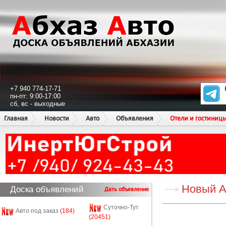
+7 940 774-17-71
пн-пт: 9:00-17:00
сб, вс - выходные
Главная
Новости
Авто
Объявления
Отели и гостиниц
Новый 
Доска объявлений
Дать объявление
Суточно-Тут
Авто под заказ
(184)
(20451)