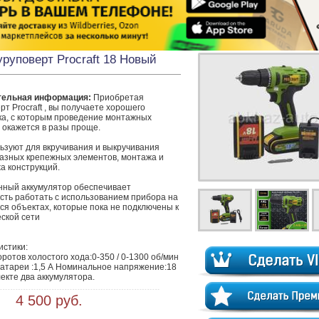
руповерт Procraft 18 Новый
тельная информация:
 Приобретая 
т Procraft , вы получаете хорошего 
а, с которым проведение монтажных 
окажется в разы проще. 

ьзуют для вкручивания и выкручивания 
азных крепежных элементов, монтажа и 
 конструкций. 

нный аккумулятор обеспечивает 
сть работать с использованием прибора на 
я объектах, которые пока не подключены к 
ской сети

стики:

ротов холостого хода:0-350 / 0-1300 об/мин 
атареи :1,5 А Номинальное напряжение:18 
лекте два аккумулятора.
 4 500 руб.