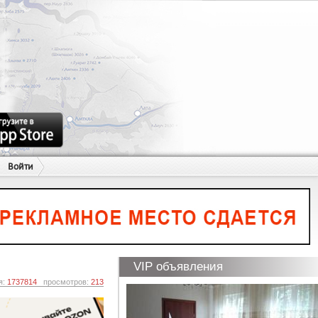
Войти
VIP объявления
я:
1737814
просмотров:
213