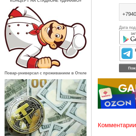
КОНЦЕРТ НА СТАДИОНЕ «ДИНАМО»
+794
Дата под
Пож
Повар-универсал с проживанием в Отеле
Комментарии: