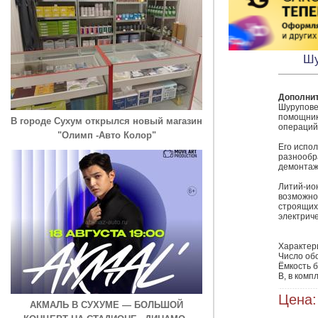
Шу
Дополни
Шуруповер
помощник
В городе Сухум открылся новый магазин
операций 
"Олимп -Авто Колор"
Его испол
разнообр
демонтажа
Литий-ио
возможно
строящихс
электриче
Характери
Число обо
Ёмкость б
В, в комп
Цена:
АКМАЛЬ В СУХУМЕ — БОЛЬШОЙ